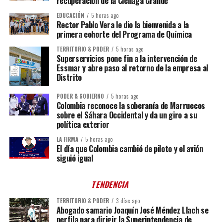
recuperación de la Ciénaga Grande
EDUCACIÓN
5 horas ago
Rector Pablo Vera le dio la bienvenida a la
primera cohorte del Programa de Química
TERRITORIO & PODER
5 horas ago
Superservicios pone fin a la intervención de
Essmar y abre paso al retorno de la empresa al
Distrito
PODER & GOBIERNO
5 horas ago
Colombia reconoce la soberanía de Marruecos
sobre el Sáhara Occidental y da un giro a su
política exterior
LA FIRMA
5 horas ago
El día que Colombia cambió de piloto y el avión
siguió igual
TENDENCIA
TERRITORIO & PODER
3 días ago
Abogado samario Joaquín José Méndez Llach se
perfila para dirigir la Superintendencia de