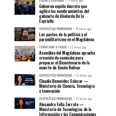
PODER & GOBIERNO
17 horas ago
Gobierno expide decreto que
agiliza los nombramientos del
gabinete de Abelardo De la
Espriella
GEOPOLÍTICA PARROQUIAL
18 horas ago
Los pactos de la política y el
paramilitarismo en el Magdalena
TERRITORIO & PODER
22 horas ago
Asamblea del Magdalena aprueba
creación de comisión para
preparar el Bicentenario de la
muerte de Simón Bolívar
GEOPOLÍTICA PARROQUIAL
23 horas ago
Claudia Benavides Salazar —
Ministerio de Ciencia, Tecnología
e Innovación
GEOPOLÍTICA PARROQUIAL
23 horas ago
Alexandra Falla Zerrate —
Ministerio de Tecnologías de la
Información y las Comunicaciones