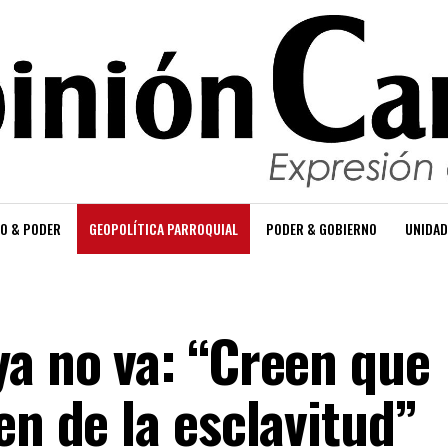
O & PODER
GEOPOLÍTICA PARROQUIAL
PODER & GOBIERNO
UNIDAD
ya no va: “Creen que
en de la esclavitud”