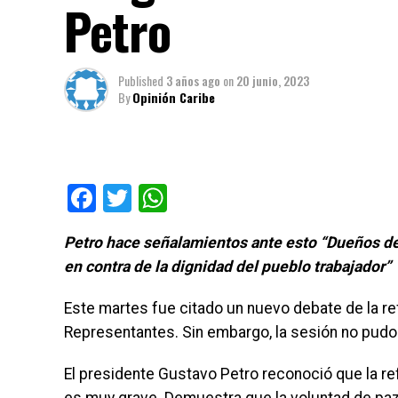
Petro
Published
3 años ago
on
20 junio, 2023
By
Opinión Caribe
Facebook
Twitter
WhatsApp
Petro hace señalamientos ante esto “Dueños del
en contra de la dignidad del pueblo trabajador”
Este martes fue citado un nuevo debate de la re
Representantes. Sin embargo, la sesión no pud
El presidente Gustavo Petro reconoció que la re