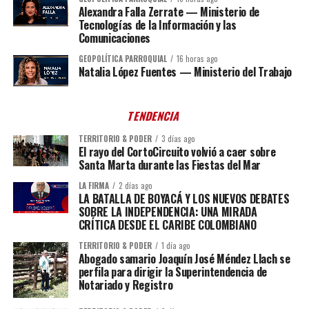
Alexandra Falla Zerrate — Ministerio de
Tecnologías de la Información y las
Comunicaciones
GEOPOLÍTICA PARROQUIAL
16 horas ago
Natalia López Fuentes — Ministerio del Trabajo
TENDENCIA
TERRITORIO & PODER
3 días ago
El rayo del CortoCircuito volvió a caer sobre
Santa Marta durante las Fiestas del Mar
LA FIRMA
2 días ago
LA BATALLA DE BOYACÁ Y LOS NUEVOS DEBATES
SOBRE LA INDEPENDENCIA: UNA MIRADA
CRÍTICA DESDE EL CARIBE COLOMBIANO
TERRITORIO & PODER
1 día ago
Abogado samario Joaquín José Méndez Llach se
perfila para dirigir la Superintendencia de
Notariado y Registro