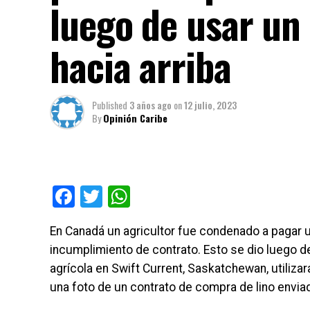
luego de usar un 
hacia arriba
Published
3 años ago
on
12 julio, 2023
By
Opinión Caribe
Facebook
Twitter
WhatsApp
En Canadá un agricultor fue condenado a pagar 
incumplimiento de contrato. Esto se dio luego d
agrícola en Swift Current, Saskatchewan, utiliza
una foto de un contrato de compra de lino envi