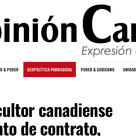
O & PODER
GEOPOLÍTICA PARROQUIAL
PODER & GOBIERNO
UNIDAD
cultor canadiense
to de contrato,