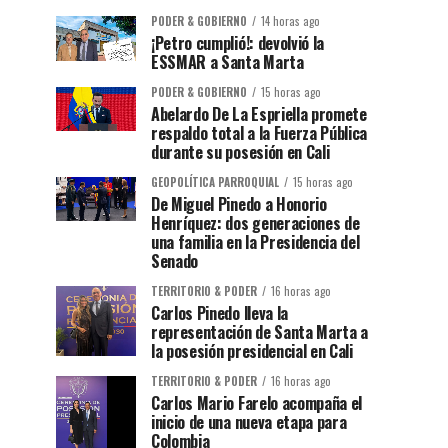
PODER & GOBIERNO
14 horas ago
¡Petro cumplió!: devolvió la
ESSMAR a Santa Marta
PODER & GOBIERNO
15 horas ago
Abelardo De La Espriella promete
respaldo total a la Fuerza Pública
durante su posesión en Cali
GEOPOLÍTICA PARROQUIAL
15 horas ago
De Miguel Pinedo a Honorio
Henríquez: dos generaciones de
una familia en la Presidencia del
Senado
TERRITORIO & PODER
16 horas ago
Carlos Pinedo lleva la
representación de Santa Marta a
la posesión presidencial en Cali
TERRITORIO & PODER
16 horas ago
Carlos Mario Farelo acompaña el
inicio de una nueva etapa para
Colombia