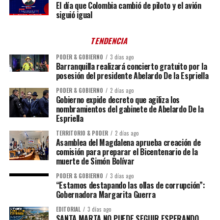
El día que Colombia cambió de piloto y el avión
siguió igual
TENDENCIA
PODER & GOBIERNO
3 días ago
Barranquilla realizará concierto gratuito por la
posesión del presidente Abelardo De la Espriella
PODER & GOBIERNO
2 días ago
Gobierno expide decreto que agiliza los
nombramientos del gabinete de Abelardo De la
Espriella
TERRITORIO & PODER
2 días ago
Asamblea del Magdalena aprueba creación de
comisión para preparar el Bicentenario de la
muerte de Simón Bolívar
PODER & GOBIERNO
3 días ago
“Estamos destapando las ollas de corrupción”:
Gobernadora Margarita Guerra
EDITORIAL
3 días ago
SANTA MARTA NO PUEDE SEGUIR ESPERANDO