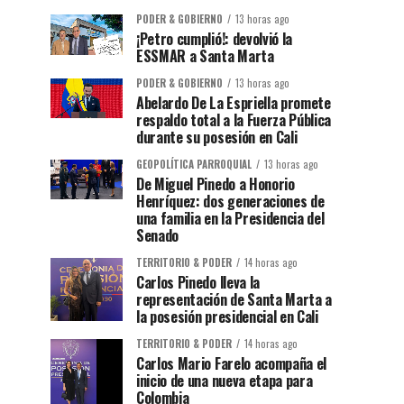
PODER & GOBIERNO
13 horas ago
¡Petro cumplió!: devolvió la
ESSMAR a Santa Marta
PODER & GOBIERNO
13 horas ago
Abelardo De La Espriella promete
respaldo total a la Fuerza Pública
durante su posesión en Cali
GEOPOLÍTICA PARROQUIAL
13 horas ago
De Miguel Pinedo a Honorio
Henríquez: dos generaciones de
una familia en la Presidencia del
Senado
TERRITORIO & PODER
14 horas ago
Carlos Pinedo lleva la
representación de Santa Marta a
la posesión presidencial en Cali
TERRITORIO & PODER
14 horas ago
Carlos Mario Farelo acompaña el
inicio de una nueva etapa para
Colombia