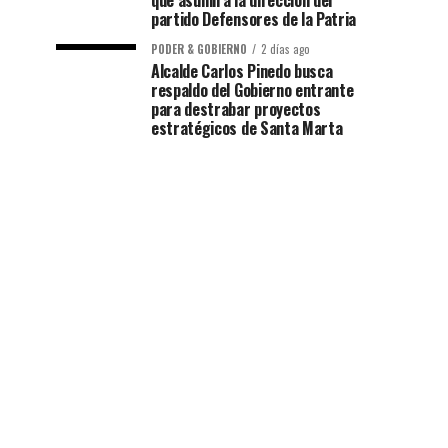
que asumirá la dirección del
partido Defensores de la Patria
PODER & GOBIERNO
2 días ago
Alcalde Carlos Pinedo busca
respaldo del Gobierno entrante
para destrabar proyectos
estratégicos de Santa Marta