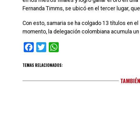
en los metros finales y logró ganar el oro en una 
Fernanda Timms, se ubicó en el tercer lugar, qu
Con esto, samaria se ha colgado 13 títulos en el
momento, la delegación colombiana acumula un 
Facebook
Twitter
WhatsApp
TEMAS RELACIONADOS:
TAMBIÉN