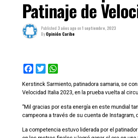
Patinaje de Veloc
Published
3 años ago
on
1 septiembre, 2023
By
Opinión Caribe
Facebook
Twitter
WhatsApp
Kerstinck Sarmiento, patinadora samaria, se c
Velocidad Italia 2023, en la prueba vuelta al circu
“Mil gracias por esta energía en este mundial ta
campeona a través de su cuenta de Instagram, do
La competencia estuvo liderada por el patinador 