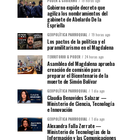
PODER & GOBIERNO
19 horas ago
Gobierno expide decreto que
agiliza los nombramientos del
gabinete de Abelardo De la
Espriella
GEOPOLÍTICA PARROQUIAL
19 horas ago
Los pactos de la política y el
paramilitarismo en el Magdalena
TERRITORIO & PODER
24 horas ago
Asamblea del Magdalena aprueba
creación de comisión para
preparar el Bicentenario de la
muerte de Simón Bolívar
GEOPOLÍTICA PARROQUIAL
1 día ago
Claudia Benavides Salazar —
Ministerio de Ciencia, Tecnología
e Innovación
GEOPOLÍTICA PARROQUIAL
1 día ago
Alexandra Falla Zerrate —
Ministerio de Tecnologías de la
Información y las Comunicaciones