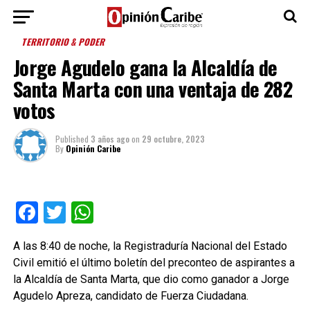
TERRITORIO & PODER
Jorge Agudelo gana la Alcaldía de
Santa Marta con una ventaja de 282
votos
Published
3 años ago
on
29 octubre, 2023
By
Opinión Caribe
Facebook
Twitter
WhatsApp
A las 8:40 de noche, la Registraduría Nacional del Estado
Civil emitió el último boletín del preconteo de aspirantes a
la Alcaldía de Santa Marta, que dio como ganador a Jorge
Agudelo Apreza, candidato de Fuerza Ciudadana.