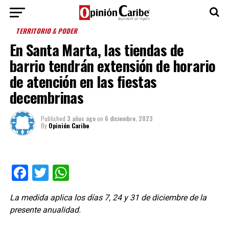
TERRITORIO & PODER
En Santa Marta, las tiendas de
barrio tendrán extensión de horario
de atención en las fiestas
decembrinas
Published
3 años ago
on
6 diciembre, 2023
By
Opinión Caribe
Facebook
Twitter
WhatsApp
La medida aplica los días 7, 24 y 31 de diciembre de la
presente anualidad.