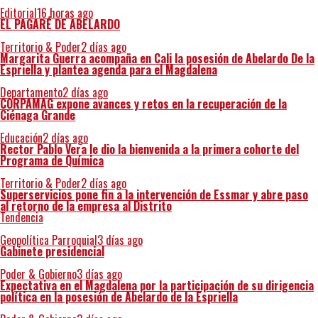
Editorial
16 horas ago
EL PAGARÉ DE ABELARDO
Territorio & Poder
2 días ago
Margarita Guerra acompaña en Cali la posesión de Abelardo De la
Espriella y plantea agenda para el Magdalena
Departamento
2 días ago
CORPAMAG expone avances y retos en la recuperación de la
Ciénaga Grande
Educación
2 días ago
Rector Pablo Vera le dio la bienvenida a la primera cohorte del
Programa de Química
Territorio & Poder
2 días ago
Superservicios pone fin a la intervención de Essmar y abre paso
al retorno de la empresa al Distrito
Tendencia
Geopolítica Parroquial
3 días ago
Gabinete presidencial
Poder & Gobierno
3 días ago
Expectativa en el Magdalena por la participación de su dirigencia
política en la posesión de Abelardo de la Espriella