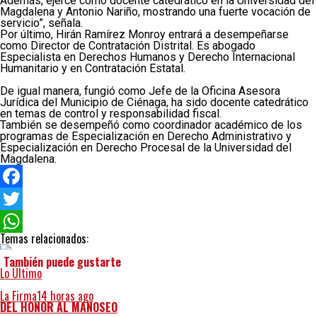
Además, ejerce como docente catedrático en la Universidad del
Magdalena y Antonio Nariño, mostrando una fuerte vocación de
servicio”, señala.
Por último, Hirán Ramírez Monroy entrará a desempeñarse
como Director de Contratación Distrital. Es abogado
Especialista en Derechos Humanos y Derecho Internacional
Humanitario y en Contratación Estatal.
De igual manera, fungió como Jefe de la Oficina Asesora
Jurídica del Municipio de Ciénaga, ha sido docente catedrático
en temas de control y responsabilidad fiscal.
También se desempeñó como coordinador académico de los
programas de Especialización en Derecho Administrativo y
Especialización en Derecho Procesal de la Universidad del
Magdalena.
Facebook
Twitter
Temas relacionados:
WhatsApp
También puede gustarte
Lo Último
La Firma
14 horas ago
DEL HONOR AL MANOSEO