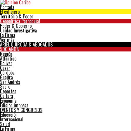
Portada
El callejero
Territorio & Poder
Geopolítica Parroquial
Poder & Gobierno
Unidad Investigativa
La Firma
Ver más
ARIEL QUIROGA & ABOGADOS
500 AÑOS
Región
Atlántico
Bolivar
Cesar
Córdoba
Guajira
San Andrés
Sucre
Deportes
Cultura
Economía
Edición impresa
EVENTOS Y CONGRESOS
Educación
Internacional
Salud
La Firma