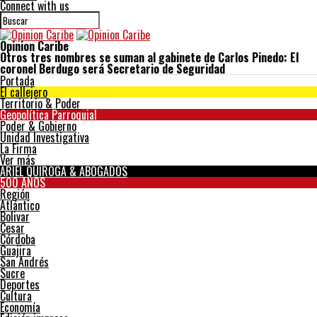
Connect with us
Opinion Caribe
Otros tres nombres se suman al gabinete de Carlos Pinedo: El
coronel Berdugo será Secretario de Seguridad
Portada
El callejero
Territorio & Poder
Geopolítica Parroquial
Poder & Gobierno
Unidad Investigativa
La Firma
Ver más
ARIEL QUIROGA & ABOGADOS
500 AÑOS
Región
Atlántico
Bolivar
Cesar
Córdoba
Guajira
San Andrés
Sucre
Deportes
Cultura
Economía