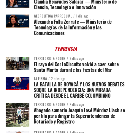
Claudia Benavides Salazar — Ministerio de
Ciencia, Tecnología e Innovación
GEOPOLÍTICA PARROQUIAL
1 día ago
Alexandra Falla Zerrate — Ministerio de
Tecnologías de la Información y las
Comunicaciones
TENDENCIA
TERRITORIO & PODER
3 días ago
El rayo del CortoCircuito volvió a caer sobre
Santa Marta durante las Fiestas del Mar
LA FIRMA
2 días ago
LA BATALLA DE BOYACÁ Y LOS NUEVOS DEBATES
SOBRE LA INDEPENDENCIA: UNA MIRADA
CRÍTICA DESDE EL CARIBE COLOMBIANO
TERRITORIO & PODER
2 días ago
Abogado samario Joaquín José Méndez Llach se
perfila para dirigir la Superintendencia de
Notariado y Registro
TERRITORIO & PODER
2 días ago