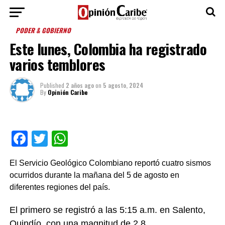
PODER & GOBIERNO
Este lunes, Colombia ha registrado
varios temblores
Published
2 años ago
on
5 agosto, 2024
By
Opinión Caribe
Facebook
Twitter
WhatsApp
El Servicio Geológico Colombiano reportó cuatro sismos
ocurridos durante la mañana del 5 de agosto en
diferentes regiones del país.
El primero se registró a las 5:15 a.m. en Salento,
Quindío, con una magnitud de 2.8.