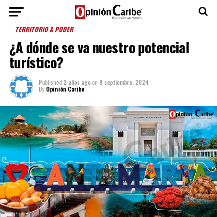
TERRITORIO & PODER
¿A dónde se va nuestro potencial
turístico?
Published
2 años ago
on
9 septiembre, 2024
By
Opinión Caribe