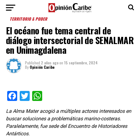
TERRITORIO & PODER
El océano fue tema central de
diálogo intersectorial de SENALMAR
en Unimagdalena
Published
2 años ago
on
15 septiembre, 2024
By
Opinión Caribe
Facebook
Twitter
WhatsApp
La Alma Mater acogió a múltiples actores interesados en
buscar soluciones a problemáticas marino-costeras.
Paralelamente, fue sede del Encuentro de Historiadores
Antárticos.