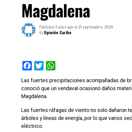
Magdalena
Published
2 años ago
on
21 septiembre, 2024
By
Opinión Caribe
Facebook
Twitter
WhatsApp
Las fuertes precipitaciones acompañadas de bris
conoció que un vendaval ocasionó daños materia
Magdalena.
Las fuertes ráfagas de viento no solo dañaron t
árboles y líneas de energía, por lo que varios s
eléctrico.