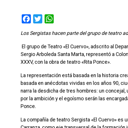
Facebook
Twitter
WhatsApp
Los Sergistas hacen parte del grupo de teatro ad
El grupo de Teatro «El Cuervo», adscrito al Depa
Sergio Arboleda Santa Marta, representó a Colomb
XXXV, con la obra de teatro «Rita Ponce».
La representación está basada en la historia cr
basada en anécdotas vividas en los años 90, ciu
narra la desdicha de tres hombres: un concejal, 
por la ambición y el egoísmo serán las encargadas
Ponce.
La compañía de teatro Sergista «El Cuervo» es u
Carranza, como eje transversal de la formación in