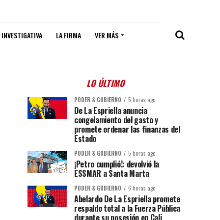
 INVESTIGATIVA
LA FIRMA
VER MÁS
LO ÚLTIMO
PODER & GOBIERNO
5 horas ago
De La Espriella anuncia
congelamiento del gasto y
promete ordenar las finanzas del
Estado
PODER & GOBIERNO
5 horas ago
¡Petro cumplió!: devolvió la
ESSMAR a Santa Marta
PODER & GOBIERNO
6 horas ago
Abelardo De La Espriella promete
respaldo total a la Fuerza Pública
durante su posesión en Cali