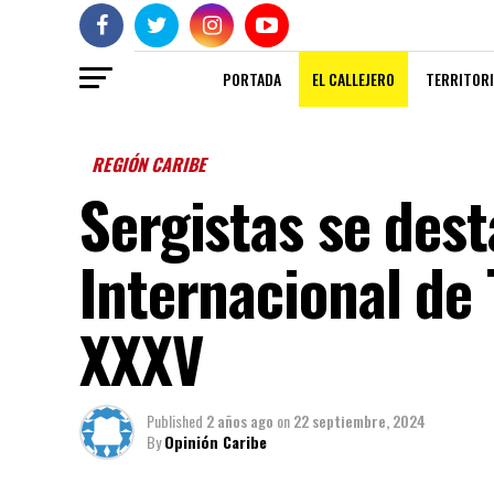
PORTADA
EL CALLEJERO
TERRITORI
REGIÓN CARIBE
Sergistas se dest
Internacional de 
XXXV
Published
2 años ago
on
22 septiembre, 2024
By
Opinión Caribe