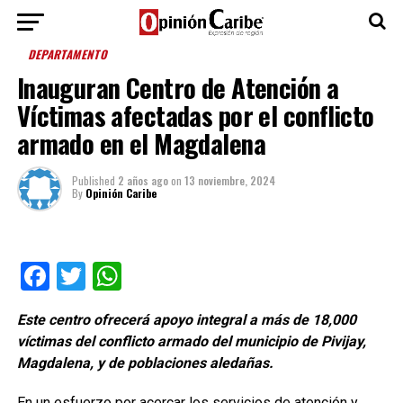
DEPARTAMENTO
Inauguran Centro de Atención a
Víctimas afectadas por el conflicto
armado en el Magdalena
Published
2 años ago
on
13 noviembre, 2024
By
Opinión Caribe
Facebook
Twitter
WhatsApp
Este centro ofrecerá apoyo integral a más de 18,000
víctimas del conflicto armado del municipio de Pivijay,
Magdalena, y de poblaciones aledañas.
En un esfuerzo por acercar los servicios de atención y