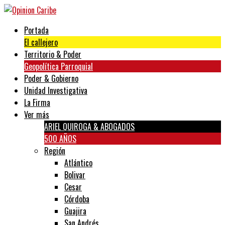
Portada
El callejero
Territorio & Poder
Geopolítica Parroquial
Poder & Gobierno
Unidad Investigativa
La Firma
Ver más
ARIEL QUIROGA & ABOGADOS
500 AÑOS
Región
Atlántico
Bolivar
Cesar
Córdoba
Guajira
San Andrés