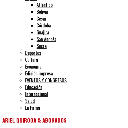
Atlántico
Bolivar
Cesar
Córdoba
Guajira
San Andrés
Sucre
Deportes
Cultura
Economía
Edición impresa
EVENTOS Y CONGRESOS
Educación
Internacional
Salud
La Firma
ARIEL QUIROGA & ABOGADOS