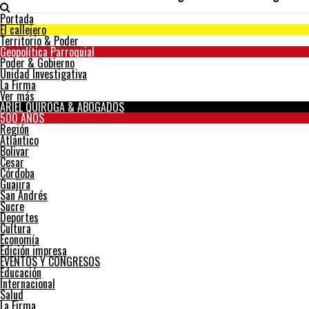
Portada
El callejero
Territorio & Poder
Geopolítica Parroquial
Poder & Gobierno
Unidad Investigativa
La Firma
Ver más
ARIEL QUIROGA & ABOGADOS
500 AÑOS
Región
Atlántico
Bolivar
Cesar
Córdoba
Guajira
San Andrés
Sucre
Deportes
Cultura
Economía
Edición impresa
EVENTOS Y CONGRESOS
Educación
Internacional
Salud
La Firma