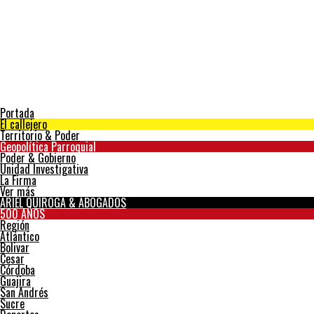
Portada
El callejero
Territorio & Poder
Geopolítica Parroquial
Poder & Gobierno
Unidad Investigativa
La Firma
Ver más
ARIEL QUIROGA & ABOGADOS
500 AÑOS
Región
Atlántico
Bolivar
Cesar
Córdoba
Guajira
San Andrés
Sucre