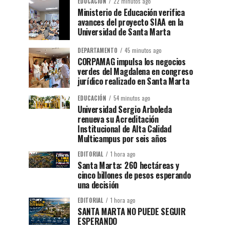
EDUCACIÓN
22 minutos ago
Ministerio de Educación verifica
avances del proyecto SIAA en la
Universidad de Santa Marta
DEPARTAMENTO
45 minutos ago
CORPAMAG impulsa los negocios
verdes del Magdalena en congreso
jurídico realizado en Santa Marta
EDUCACIÓN
54 minutos ago
Universidad Sergio Arboleda
renueva su Acreditación
Institucional de Alta Calidad
Multicampus por seis años
EDITORIAL
1 hora ago
Santa Marta: 260 hectáreas y
cinco billones de pesos esperando
una decisión
EDITORIAL
1 hora ago
SANTA MARTA NO PUEDE SEGUIR
ESPERANDO