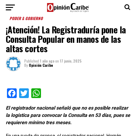
PODER & GOBIERNO
¡Atención! La Registraduría pone la
Consulta Popular en manos de las
altas cortes
Published
1 año ago
on
17 junio, 2025
By
Opinión Caribe
Facebook
Twitter
WhatsApp
El registrador nacional señaló que no es posible realizar
la logística para convocar la Consulta en 53 días, pues se
requieren mínimo tres meses.
En una rueda de prensa, el registrador nacional, Hernán