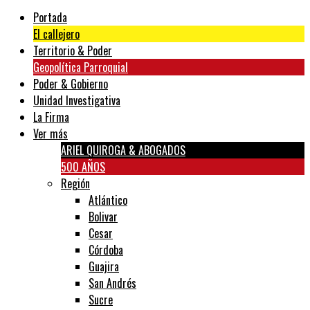
Portada
El callejero
Territorio & Poder
Geopolítica Parroquial
Poder & Gobierno
Unidad Investigativa
La Firma
Ver más
ARIEL QUIROGA & ABOGADOS
500 AÑOS
Región
Atlántico
Bolivar
Cesar
Córdoba
Guajira
San Andrés
Sucre