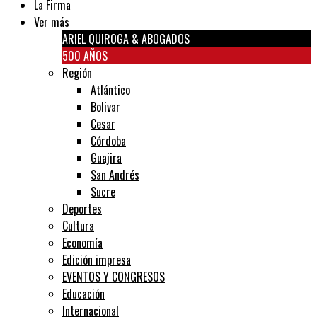
La Firma
Ver más
ARIEL QUIROGA & ABOGADOS
500 AÑOS
Región
Atlántico
Bolivar
Cesar
Córdoba
Guajira
San Andrés
Sucre
Deportes
Cultura
Economía
Edición impresa
EVENTOS Y CONGRESOS
Educación
Internacional