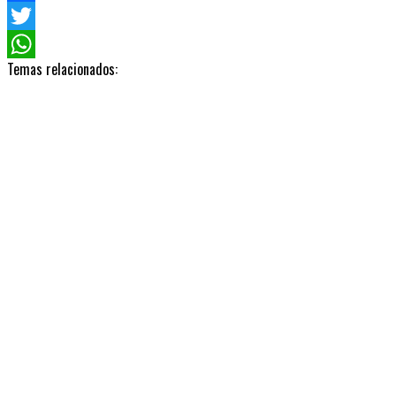
Facebook
Twitter
Temas relacionados:
WhatsApp