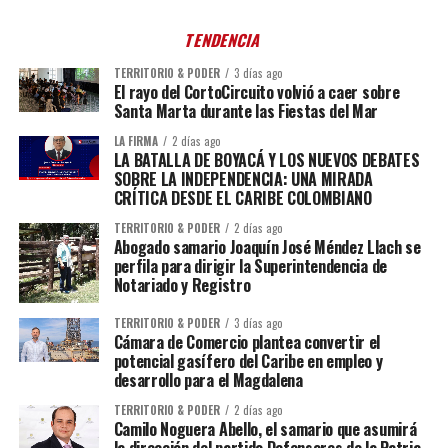
TENDENCIA
TERRITORIO & PODER
3 días ago
El rayo del CortoCircuito volvió a caer sobre
Santa Marta durante las Fiestas del Mar
LA FIRMA
2 días ago
LA BATALLA DE BOYACÁ Y LOS NUEVOS DEBATES
SOBRE LA INDEPENDENCIA: UNA MIRADA
CRÍTICA DESDE EL CARIBE COLOMBIANO
TERRITORIO & PODER
2 días ago
Abogado samario Joaquín José Méndez Llach se
perfila para dirigir la Superintendencia de
Notariado y Registro
TERRITORIO & PODER
3 días ago
Cámara de Comercio plantea convertir el
potencial gasífero del Caribe en empleo y
desarrollo para el Magdalena
TERRITORIO & PODER
2 días ago
Camilo Noguera Abello, el samario que asumirá
la dirección del partido Defensores de la Patria