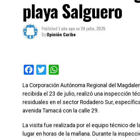
playa Salguero
Published
1 año ago
on
24 julio, 2025
By
Opinión Caribe
Facebook
Twitter
WhatsApp
La Corporación Autónoma Regional del Magdale
recibida el 23 de julio, realizó una inspección t
residuales en el sector Rodadero Sur, específica
avenida Tamacá con la calle 29.
La visita fue realizada por el equipo técnico de
lugar en horas de la mañana. Durante la inspecc