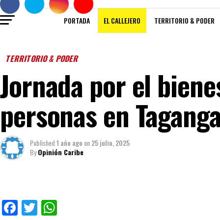
PORTADA
EL CALLEJERO
TERRITORIO & PODER
TERRITORIO & PODER
Jornada por el biene
personas en Tagang
Published
1 año ago
on
25 julio, 2025
By
Opinión Caribe
Facebook
Twitter
WhatsApp