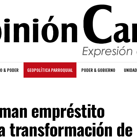
O & PODER
GEOPOLÍTICA PARROQUIAL
PODER & GOBIERNO
UNIDAD
irman empréstito
la transformación de