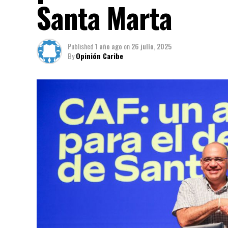
Santa Marta
Published
1 año ago
on
26 julio, 2025
By
Opinión Caribe