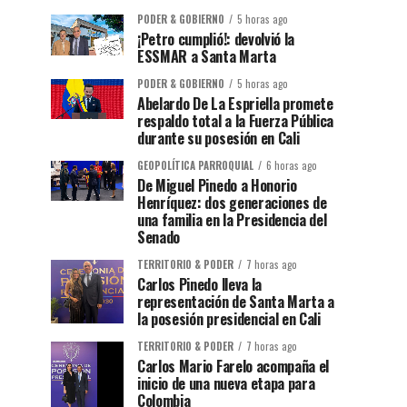
PODER & GOBIERNO
5 horas ago
¡Petro cumplió!: devolvió la
ESSMAR a Santa Marta
PODER & GOBIERNO
5 horas ago
Abelardo De La Espriella promete
respaldo total a la Fuerza Pública
durante su posesión en Cali
GEOPOLÍTICA PARROQUIAL
6 horas ago
De Miguel Pinedo a Honorio
Henríquez: dos generaciones de
una familia en la Presidencia del
Senado
TERRITORIO & PODER
7 horas ago
Carlos Pinedo lleva la
representación de Santa Marta a
la posesión presidencial en Cali
TERRITORIO & PODER
7 horas ago
Carlos Mario Farelo acompaña el
inicio de una nueva etapa para
Colombia