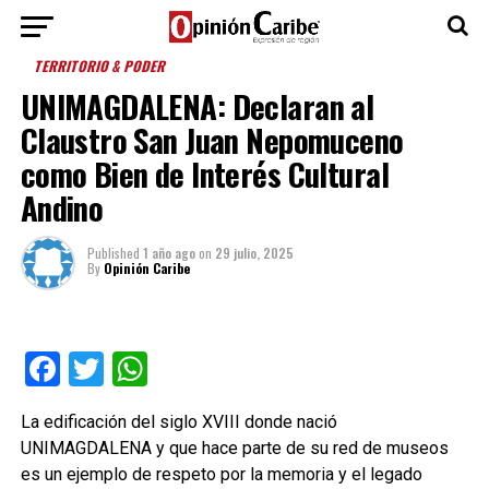
TERRITORIO & PODER
UNIMAGDALENA: Declaran al
Claustro San Juan Nepomuceno
como Bien de Interés Cultural
Andino
Published
1 año ago
on
29 julio, 2025
By
Opinión Caribe
Facebook
Twitter
WhatsApp
La edificación del siglo XVIII donde nació
UNIMAGDALENA y que hace parte de su red de museos
es un ejemplo de respeto por la memoria y el legado