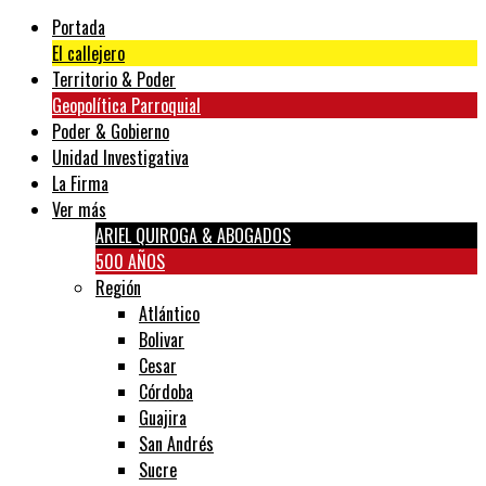
Portada
El callejero
Territorio & Poder
Geopolítica Parroquial
Poder & Gobierno
Unidad Investigativa
La Firma
Ver más
ARIEL QUIROGA & ABOGADOS
500 AÑOS
Región
Atlántico
Bolivar
Cesar
Córdoba
Guajira
San Andrés
Sucre