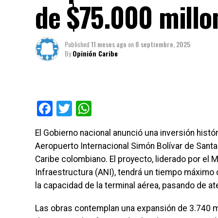
de $75.000 millo
Published
11 meses ago
on
8 septiembre, 2025
By
Opinión Caribe
Facebook
Twitter
WhatsApp
El Gobierno nacional anunció una inversión histó
Aeropuerto Internacional Simón Bolívar de Santa 
Caribe colombiano. El proyecto, liderado por el M
Infraestructura (ANI), tendrá un tiempo máximo
la capacidad de la terminal aérea, pasando de at
Las obras contemplan una expansión de 3.740 m² 