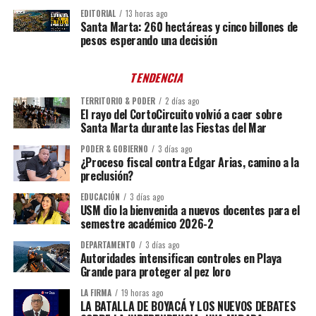
EDITORIAL
13 horas ago
Santa Marta: 260 hectáreas y cinco billones de
pesos esperando una decisión
TENDENCIA
TERRITORIO & PODER
2 días ago
El rayo del CortoCircuito volvió a caer sobre
Santa Marta durante las Fiestas del Mar
PODER & GOBIERNO
3 días ago
¿Proceso fiscal contra Edgar Arias, camino a la
preclusión?
EDUCACIÓN
3 días ago
USM dio la bienvenida a nuevos docentes para el
semestre académico 2026-2
DEPARTAMENTO
3 días ago
Autoridades intensifican controles en Playa
Grande para proteger al pez loro
LA FIRMA
19 horas ago
LA BATALLA DE BOYACÁ Y LOS NUEVOS DEBATES