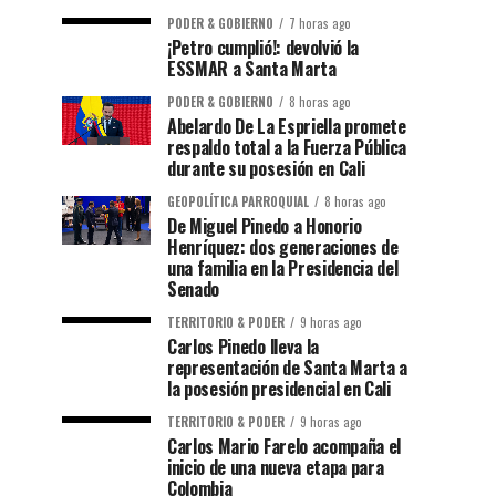
PODER & GOBIERNO
7 horas ago
¡Petro cumplió!: devolvió la
ESSMAR a Santa Marta
PODER & GOBIERNO
8 horas ago
Abelardo De La Espriella promete
respaldo total a la Fuerza Pública
durante su posesión en Cali
GEOPOLÍTICA PARROQUIAL
8 horas ago
De Miguel Pinedo a Honorio
Henríquez: dos generaciones de
una familia en la Presidencia del
Senado
TERRITORIO & PODER
9 horas ago
Carlos Pinedo lleva la
representación de Santa Marta a
la posesión presidencial en Cali
TERRITORIO & PODER
9 horas ago
Carlos Mario Farelo acompaña el
inicio de una nueva etapa para
Colombia