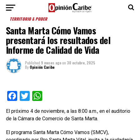
TERRITORIO & PODER
Santa Marta Cómo Vamos
presentará los resultados del
Informe de Calidad de Vida
Published
9 meses ago
on
30 octubre, 2025
By
Opinión Caribe
Facebook
Twitter
WhatsApp
El próximo 4 de noviembre, a las 8:00 a.m., en el auditorio
de la Cámara de Comercio de Santa Marta.
El programa Santa Marta Cómo Vamos (SMCV),
coordinado por Pro Santa Marta Vital, invita a la ciudadanía,