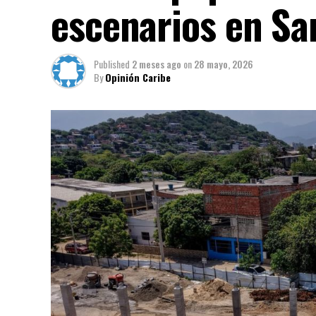
escenarios en Sa
Published
2 meses ago
on
28 mayo, 2026
By
Opinión Caribe