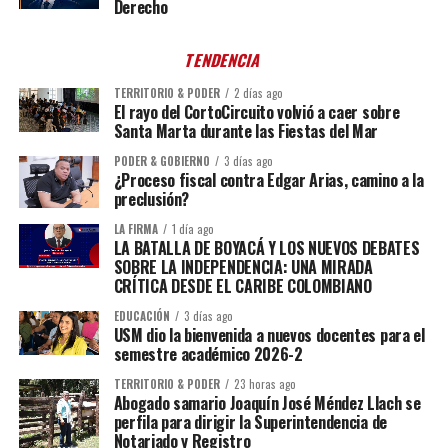
Derecho
TENDENCIA
TERRITORIO & PODER
2 días ago
El rayo del CortoCircuito volvió a caer sobre
Santa Marta durante las Fiestas del Mar
PODER & GOBIERNO
3 días ago
¿Proceso fiscal contra Edgar Arias, camino a la
preclusión?
LA FIRMA
1 día ago
LA BATALLA DE BOYACÁ Y LOS NUEVOS DEBATES
SOBRE LA INDEPENDENCIA: UNA MIRADA
CRÍTICA DESDE EL CARIBE COLOMBIANO
EDUCACIÓN
3 días ago
USM dio la bienvenida a nuevos docentes para el
semestre académico 2026-2
TERRITORIO & PODER
23 horas ago
Abogado samario Joaquín José Méndez Llach se
perfila para dirigir la Superintendencia de
Notariado y Registro