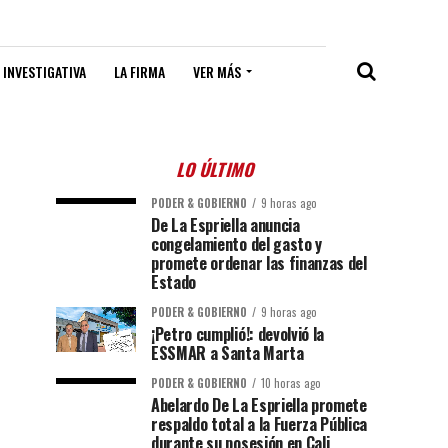
 INVESTIGATIVA
LA FIRMA
VER MÁS
LO ÚLTIMO
PODER & GOBIERNO
9 horas ago
De La Espriella anuncia
congelamiento del gasto y
promete ordenar las finanzas del
Estado
PODER & GOBIERNO
9 horas ago
¡Petro cumplió!: devolvió la
ESSMAR a Santa Marta
PODER & GOBIERNO
10 horas ago
Abelardo De La Espriella promete
respaldo total a la Fuerza Pública
durante su posesión en Cali