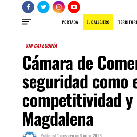
PORTADA
EL CALLEJERO
TERRITORI
SIN CATEGORÍA
Cámara de Comer
seguridad como e
competitividad y 
Magdalena
Published
1 mes ago
on
6 julio, 2026