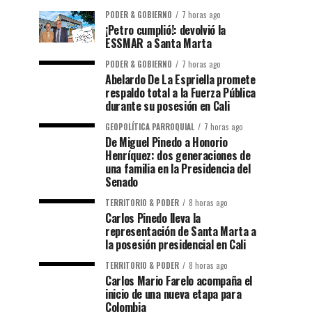
PODER & GOBIERNO
7 horas ago
¡Petro cumplió!: devolvió la
ESSMAR a Santa Marta
PODER & GOBIERNO
7 horas ago
Abelardo De La Espriella promete
respaldo total a la Fuerza Pública
durante su posesión en Cali
GEOPOLÍTICA PARROQUIAL
7 horas ago
De Miguel Pinedo a Honorio
Henríquez: dos generaciones de
una familia en la Presidencia del
Senado
TERRITORIO & PODER
8 horas ago
Carlos Pinedo lleva la
representación de Santa Marta a
la posesión presidencial en Cali
TERRITORIO & PODER
8 horas ago
Carlos Mario Farelo acompaña el
inicio de una nueva etapa para
Colombia