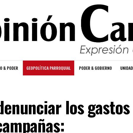
O & PODER
GEOPOLÍTICA PARROQUIAL
PODER & GOBIERNO
UNIDAD
denunciar los gastos
 campañas: