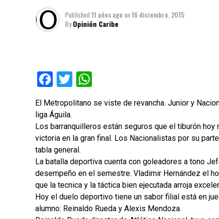
Published
11 años ago
on
16 diciembre, 2015
By
Opinión Caribe
Facebook
Twitter
WhatsApp
El Metropolitano se viste de revancha. Junior y Nacion
liga Águila.
Los barranquilleros están seguros que el tiburón hoy 
victoria en la gran final. Los Nacionalistas por su par
tabla general.
La batalla deportiva cuenta con goleadores a tono J
desempeño en el semestre. Vladimir Hernández el ho
que la tecnica y la táctica bien ejecutada arroja excel
Hoy el duelo deportivo tiene un sabor filial está en j
alumno: Reinaldo Rueda y Alexis Mendoza.