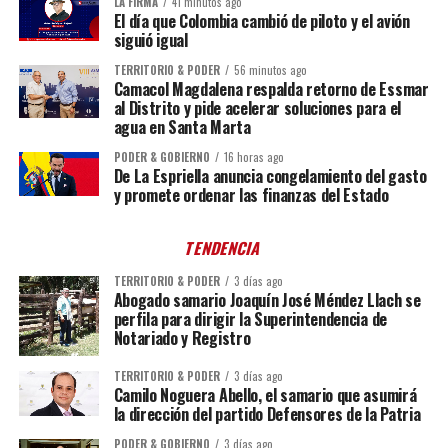
LA FIRMA
41 minutos ago
El día que Colombia cambió de piloto y el avión
siguió igual
TERRITORIO & PODER
56 minutos ago
Camacol Magdalena respalda retorno de Essmar
al Distrito y pide acelerar soluciones para el
agua en Santa Marta
PODER & GOBIERNO
16 horas ago
De La Espriella anuncia congelamiento del gasto
y promete ordenar las finanzas del Estado
TENDENCIA
TERRITORIO & PODER
3 días ago
Abogado samario Joaquín José Méndez Llach se
perfila para dirigir la Superintendencia de
Notariado y Registro
TERRITORIO & PODER
3 días ago
Camilo Noguera Abello, el samario que asumirá
la dirección del partido Defensores de la Patria
PODER & GOBIERNO
3 días ago