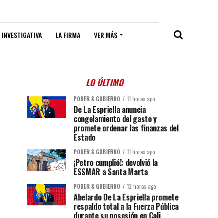
 INVESTIGATIVA
LA FIRMA
VER MÁS
LO ÚLTIMO
PODER & GOBIERNO
11 horas ago
De La Espriella anuncia
congelamiento del gasto y
promete ordenar las finanzas del
Estado
PODER & GOBIERNO
11 horas ago
¡Petro cumplió!: devolvió la
ESSMAR a Santa Marta
PODER & GOBIERNO
12 horas ago
Abelardo De La Espriella promete
respaldo total a la Fuerza Pública
durante su posesión en Cali