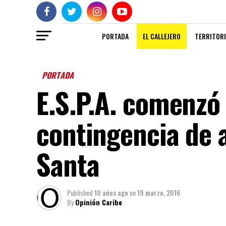
PORTADA
EL CALLEJERO
TERRITORI
PORTADA
E.S.P.A. comenzó
contingencia de 
Santa
Published
10 años ago
on
19 marzo, 2016
By
Opinión Caribe