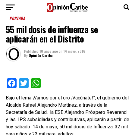
PORTADA
55 mil dosis de influenza se
aplicarán en el Distrito
Published
10 años ago
on
14 mayo, 2016
By
Opinión Caribe
Facebook
Twitter
WhatsApp
Bajo el lema ¡Vamos por el oro ¡Vacúnate!”, el gobierno del
Alcalde Rafael Alejandro Martínez, a través de la
Secretaría de Salud, la ESE Alejandro Próspero Reverend
y las IPS subsidiadas y contributivas, aplicarán a partir de
hoy sábado 14 de mayo, 50 mil dosis de Influenza, 32 mil
para niños y 23 mil para adultos.