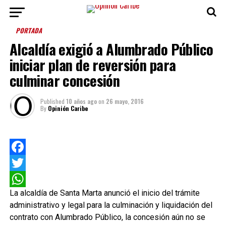
PORTADA
Alcaldía exigió a Alumbrado Público
iniciar plan de reversión para
culminar concesión
Published
10 años ago
on
26 mayo, 2016
By
Opinión Caribe
Facebook
Twitter
La alcaldía de Santa Marta anunció el inicio del trámite
WhatsApp
administrativo y legal para la culminación y liquidación del
contrato con Alumbrado Público, la concesión aún no se