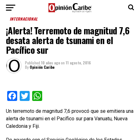
INTERNACIONAL
¡Alerta! Terremoto de magnitud 7,6
desata alerta de tsunami en el
Pacífico sur
Published
10 años ago
on
11 agosto, 2016
By
Opinión Caribe
Facebook
Twitter
WhatsApp
Un terremoto de magnitud 7,6 provocó que se emitiera una
alerta de tsunami en el Pacífico sur para Vanuatu, Nueva
Caledonia y Fiji.
De acuerdo con el Servicio Geológico de los Estados