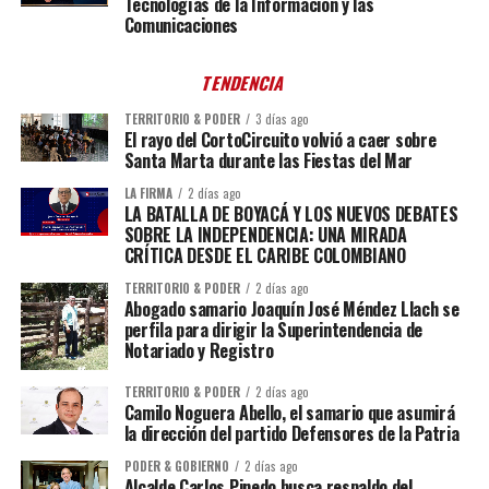
Tecnologías de la Información y las
Comunicaciones
TENDENCIA
TERRITORIO & PODER
3 días ago
El rayo del CortoCircuito volvió a caer sobre
Santa Marta durante las Fiestas del Mar
LA FIRMA
2 días ago
LA BATALLA DE BOYACÁ Y LOS NUEVOS DEBATES
SOBRE LA INDEPENDENCIA: UNA MIRADA
CRÍTICA DESDE EL CARIBE COLOMBIANO
TERRITORIO & PODER
2 días ago
Abogado samario Joaquín José Méndez Llach se
perfila para dirigir la Superintendencia de
Notariado y Registro
TERRITORIO & PODER
2 días ago
Camilo Noguera Abello, el samario que asumirá
la dirección del partido Defensores de la Patria
PODER & GOBIERNO
2 días ago
Alcalde Carlos Pinedo busca respaldo del