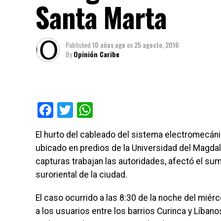
Santa Marta
Published
10 años ago
on
25 agosto, 2016
By
Opinión Caribe
Facebook
Twitter
WhatsApp
El hurto del cableado del sistema electromecáni
ubicado en predios de la Universidad del Magda
capturas trabajan las autoridades, afectó el sum
suroriental de la ciudad.
El caso ocurrido a las 8:30 de la noche del miér
a los usuarios
entre los barrios Curinca y Líbanos