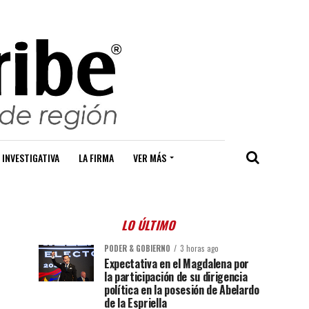
 INVESTIGATIVA
LA FIRMA
VER MÁS
LO ÚLTIMO
PODER & GOBIERNO
3 horas ago
Expectativa en el Magdalena por
la participación de su dirigencia
política en la posesión de Abelardo
de la Espriella