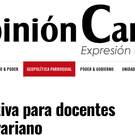
O & PODER
GEOPOLÍTICA PARROQUIAL
PODER & GOBIERNO
UNIDAD
tiva para docentes
variano