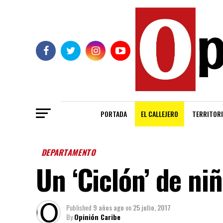
PORTADA
EL CALLEJERO
TERRITORI
DEPARTAMENTO
Un ‘Ciclón’ de ni
Published
9 años ago
on
25 julio, 2017
By
Opinión Caribe