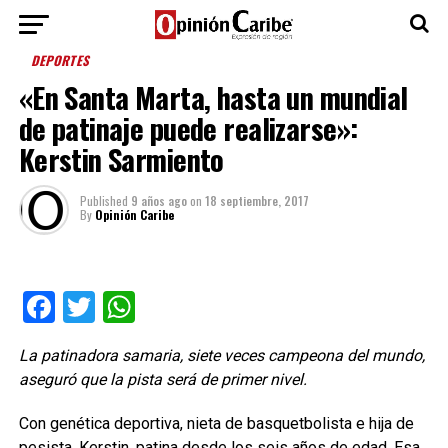
DEPORTES
«En Santa Marta, hasta un mundial
de patinaje puede realizarse»:
Kerstin Sarmiento
Published
9 años ago
on
18 septiembre, 2017
By
Opinión Caribe
Facebook
Twitter
WhatsApp
La patinadora samaria, siete veces campeona del mundo,
aseguró que la pista será de primer nivel.
Con genética deportiva, nieta de basquetbolista e hija de
pesista, Kerstin, patina desde los seis años de edad. Esa