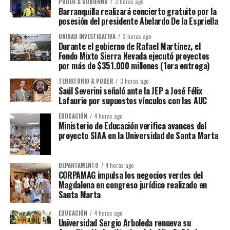
PODER & GOBIERNO
3 horas ago
Barranquilla realizará concierto gratuito por la
posesión del presidente Abelardo De la Espriella
UNIDAD INVESTIGATIVA
3 horas ago
Durante el gobierno de Rafael Martínez, el
Fondo Mixto Sierra Nevada ejecutó proyectos
por más de $351.000 millones (1era entrega)
TERRITORIO & PODER
3 horas ago
Saúl Severini señaló ante la JEP a José Félix
Lafaurie por supuestos vínculos con las AUC
EDUCACIÓN
4 horas ago
Ministerio de Educación verifica avances del
proyecto SIAA en la Universidad de Santa Marta
DEPARTAMENTO
4 horas ago
CORPAMAG impulsa los negocios verdes del
Magdalena en congreso jurídico realizado en
Santa Marta
EDUCACIÓN
4 horas ago
Universidad Sergio Arboleda renueva su